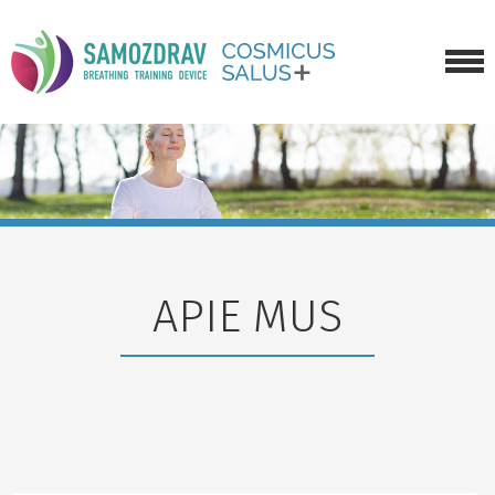
APIE TRENIRUOKLĮ
KAIP ĮSIGYTI
GALERIJA
APIE MUS
APIE MUS
NAUJIENOS
SUSISIEKTI