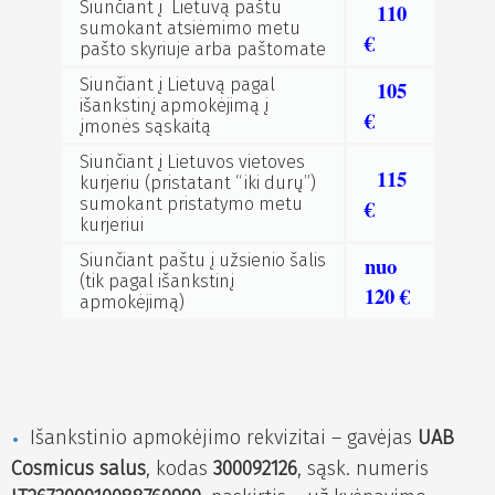
Siunčiant į Lietuvą paštu
110
sumokant atsiėmimo metu
€
pašto skyriuje arba paštomate
Siunčiant į Lietuvą pagal
105
išankstinį apmokėjimą į
€
įmonės sąskaitą
Siunčiant į Lietuvos vietoves
115
kurjeriu (pristatant “iki durų”)
sumokant pristatymo metu
€
kurjeriui
Siunčiant paštu į užsienio šalis
nuo
(tik pagal išankstinį
120 €
apmokėjimą)
Išankstinio apmokėjimo rekvizitai – gavėjas
UAB
Cosmicus salus
, kodas
300092126
, sąsk. numeris