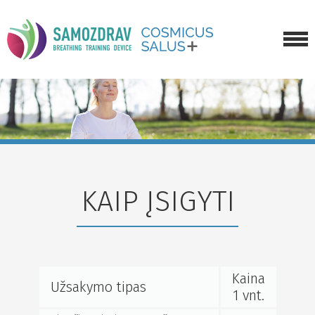
APIE TRENIRUOKLĮ
KAIP ĮSIGYTI
GALERIJA
APIE MUS
KAIP ĮSIGYTI
NAUJIENOS
SUSISIEKTI
Kaina
Užsakymo tipas
1 vnt.