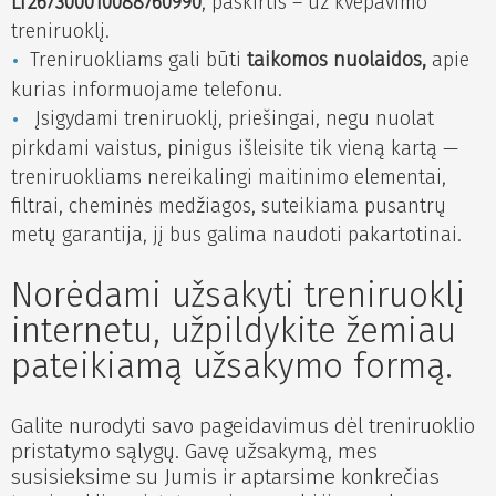
LT267300010088760990
, paskirtis – už kvėpavimo
treniruoklį.
Treniruokliams gali būti
taikomos nuolaidos,
apie
kurias informuojame telefonu.
Įsigydami treniruoklį, priešingai, negu nuolat
pirkdami vaistus, pinigus išleisite tik vieną kartą —
treniruokliams nereikalingi maitinimo elementai,
filtrai, cheminės medžiagos, suteikiama pusantrų
metų garantija, jį bus galima naudoti pakartotinai.
Norėdami užsakyti treniruoklį
internetu, užpildykite žemiau
pateikiamą užsakymo formą.
Galite nurodyti savo pageidavimus dėl treniruoklio
pristatymo sąlygų. Gavę užsakymą, mes
susisieksime su Jumis ir aptarsime konkrečias