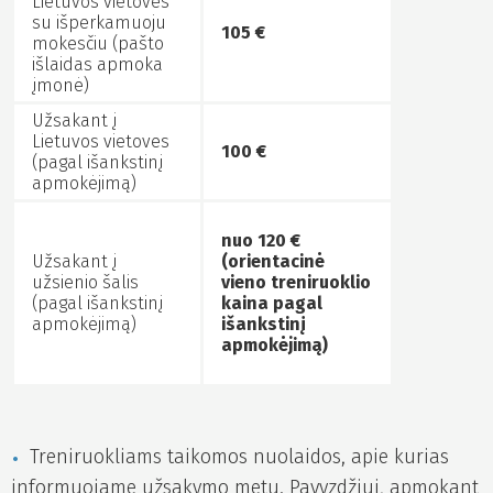
Lietuvos vietoves
su išperkamuoju
105
€
mokesčiu (pašto
išlaidas apmoka
įmonė)
Užsakant į
Lietuvos vietoves
100 €
(pagal išankstinį
apmokėjimą)
nuo 120 €
Užsakant į
(orientacinė
užsienio šalis
vieno treniruoklio
(pagal išankstinį
kaina pagal
apmokėjimą)
išankstinį
apmokėjimą)
Treniruokliams taikomos nuolaidos, apie kurias
informuojame užsakymo metu. Pavyzdžiui, apmokant