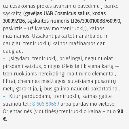
už užsakomas prekes avansiniu pavedimu į banko
sąskaitą (
gavėjas UAB Cosmicus salus, kodas
300092126, sąskaitos numeris LT267300010088760990
,
paskirtis – už kvėpavimo treniruoklį), kainos
mažinamos. Užsakant pakartotinai arba du ir
daugiau treniruoklių kainos mažinamos dar
daugiau.
Įsigydami treniruoklį, priešingai, negu nuolat
pirkdami vaistus, pinigus išleisite tik vieną kartą —
treniruokliams nereikalingi maitinimo elementai,
filtrai, cheminės medžiagos, suteikiama pusantrų
metų garantija, jį bus galima naudoti pakartotinai.
Kitur parduodamų treniruoklių kainas galite
sužinoti tel.:
8 606 89669
arba pardavimo vietose.
Orientacinės (vidutinės) treniruoklio kaina – nuo
90
€
.