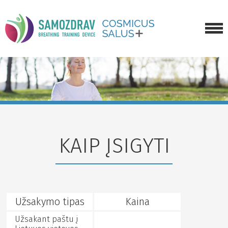
APIE TRENIRUOKLĮ
KAIP ĮSIGYTI
GALERIJA
APIE MUS
KAIP ĮSIGYTI
NAUJIENOS
SUSISIEKTI
Užsakymo tipas
Kaina
Užsakant paštu į