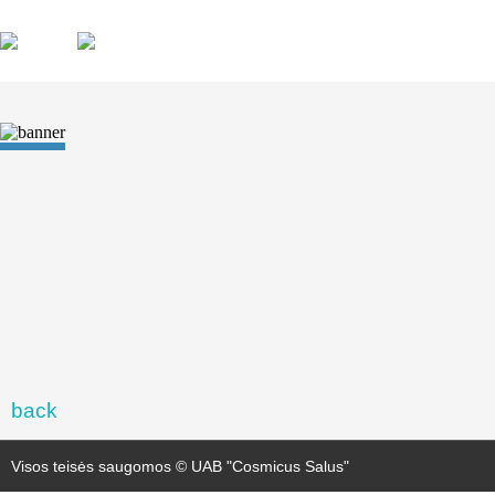
back
Visos teisės saugomos © UAB "Cosmicus Salus"