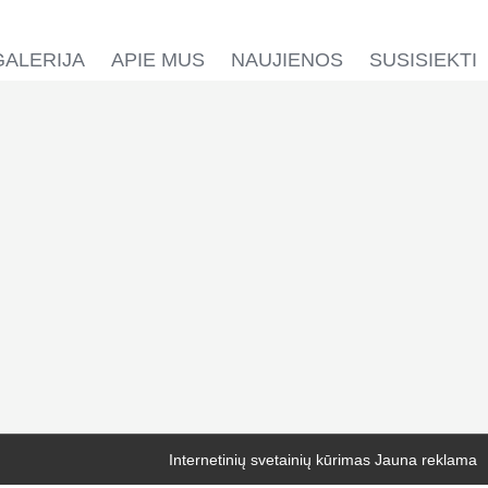
GALERIJA
APIE MUS
NAUJIENOS
SUSISIEKTI
Internetinių svetainių kūrimas
Jauna reklama