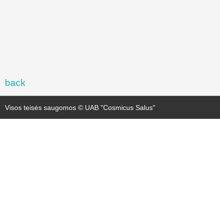
back
Visos teisės saugomos © UAB "Cosmicus Salus"